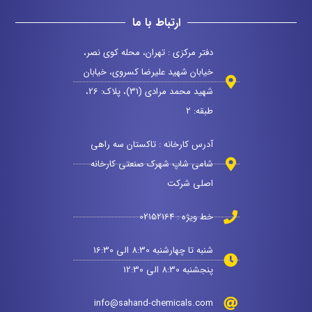
ارتباط با ما
دفتر مرکزی : تهران، محله کوی نصر،
خیابان شهید علیرضا کسروی، خیابان
شهید محمد مرادی (31)، پلاک: 26،
طبقه: 2
آدرس کارخانه : تاکستان سه راهی
شامی شاپ شهرک صنعتی کارخانه
اصلی شرکت
خط ویژه : 02152164
شنبه تا چهارشنبه 8:30 الی 16:30
پنجشنبه 8:30 الی 12:30
info@sahand-chemicals.com