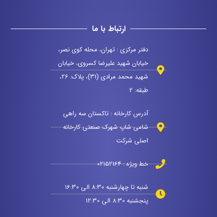
ارتباط با ما
دفتر مرکزی : تهران، محله کوی نصر،
خیابان شهید علیرضا کسروی، خیابان
شهید محمد مرادی (31)، پلاک: 26،
طبقه: 2
آدرس کارخانه : تاکستان سه راهی
شامی شاپ شهرک صنعتی کارخانه
اصلی شرکت
خط ویژه : 02152164
شنبه تا چهارشنبه 8:30 الی 16:30
پنجشنبه 8:30 الی 12:30