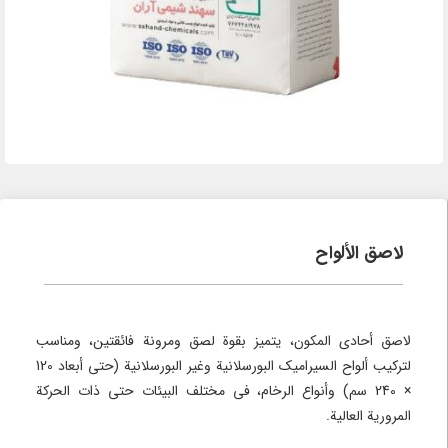
لاصق الألواح
لاصق أحادي المكون، يتميز بقوة لصق ومرونة فائقتين، ومناسب
لتركيب ألواح السيراميك البورسلانية وغير البورسلانية (حتى أبعاد 120
× 240 سم) وأنواع الرخام، في مختلف البيئات حتى ذات الحركة
المرورية العالية.