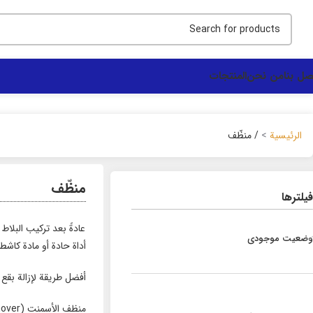
صل بنا
من نحن
المنتجات
الرئيسية
منظّف
منظّف
فیلترها
عادةً بعد تركيب البلا
وضعیت موجودی
أداة حادة أو مادة كاشط
أفضل طريقة لإزالة بق
منظف الأسمنت (Cement Remover)