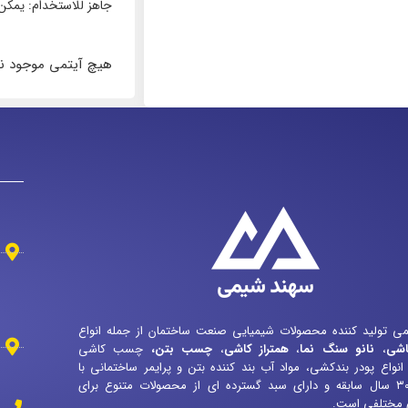
جاهز للاستخدام: يمكن 
هیچ آیتمی موجود 
ی تولید کننده محصولات شیمیایی صنعت ساختمان از جمله انواع
شی
،
نانو سنگ نما
،
همتراز کاشی
،
چسب بتن
،
چسب کاشی
نواع پودر بندکشی، مواد آب بند کننده بتن و پرایمر ساختمانی با
بیش از ۳۰ سال سابقه و دارای سبد گسترده ای از محصولات متنوع برای
ی مختلفی است.