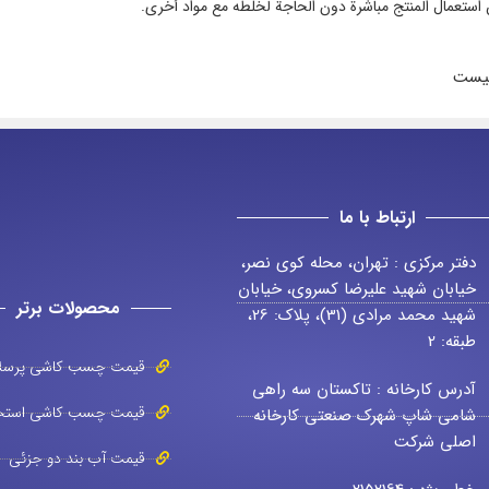
استعمال المنتج مباشرة دون الحاجة لخلطه مع مواد أخرى.
نیست
ارتباط با ما
دفتر مرکزی : تهران، محله کوی نصر،
خیابان شهید علیرضا کسروی، خیابان
محصولات برتر
شهید محمد مرادی (31)، پلاک: 26،
طبقه: 2
قیمت چسب کاشی پرسل
آدرس کارخانه : تاکستان سه راهی
قیمت چسب کاشی استخ
شامی شاپ شهرک صنعتی کارخانه
اصلی شرکت
قیمت آب بند دو جزئی