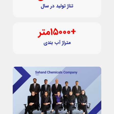
تناژ تولید در سال
+
15000
متر
متراژ آب بندی