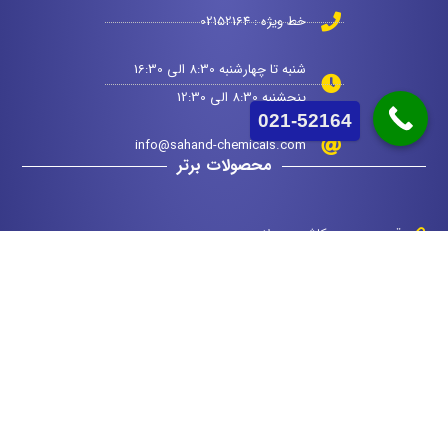
خط ویژه : 02152164
شنبه تا چهارشنبه 8:30 الی 16:30
پنجشنبه 8:30 الی 12:30
021-52164
info@sahand-chemicals.com
محصولات برتر
قیمت چسب کاشی پرسلان
قیمت چسب کاشی استخری
قیمت آب بند دو جزئی
قیمت پودر بندکشی