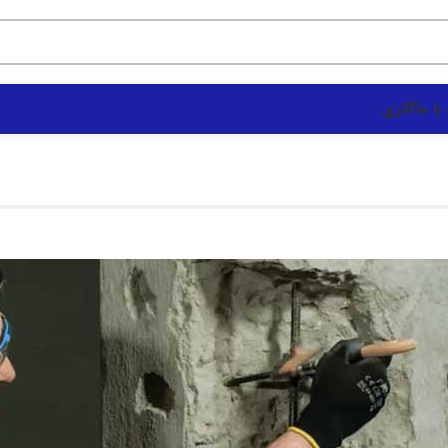
با ما
گالری