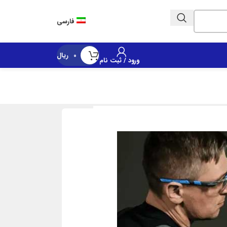
Customer Call Center | 02152164
فارسی
0
ریال
ورود / ثبت نام