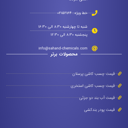
خط ویژه : 02152164
شنبه تا چهارشنبه 8:30 الی 16:30
پنجشنبه 8:30 الی 12:30
info@sahand-chemicals.com
محصولات برتر
قیمت چسب کاشی پرسلان
قیمت چسب کاشی استخری
قیمت آب بند دو جزئی
قیمت پودر بندکشی