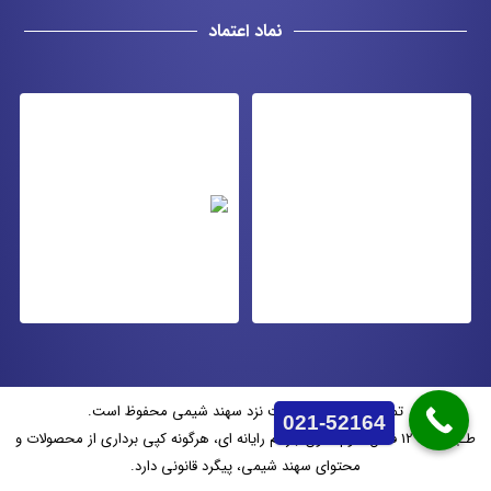
نماد اعتماد
تمامی حقوق وب سایت نزد سهند شیمی محفوظ است.
021-52164
طـبق ماده 12 فصل سوم قانون جرائم رایانه ای، هرگونه کپی برداری از محصولات و
محتوای سهند شیمی، پیگرد قانونی دارد.