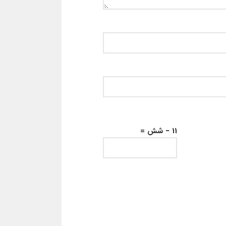
11 − شش =