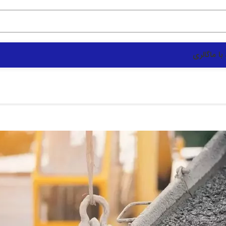
با ما
گالری