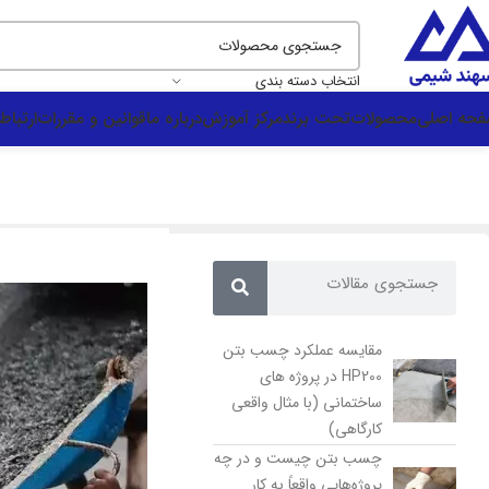
انتخاب دسته بندی
حه اصلی
محصولات
تحت برند
مرکز آموزش
درباره ما
قوانین و مقررات
ارتباط 
مقایسه عملکرد چسب بتن
HP200 در پروژه های
ساختمانی (با مثال واقعی
کارگاهی)
چسب بتن چیست و در چه
پروژه‌هایی واقعاً به کار