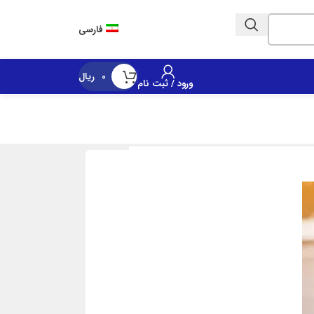
Customer Call Center | 02152164
فارسی
0
ریال
ورود / ثبت نام