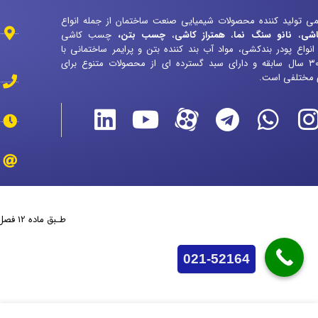
ی تولید کننده محصولات شیمیایی صنعت ساختمان از جمله انواع
شی
،
نانو سنگ نما
،
همتراز کاشی
،
چسب بتن
،
چسب کاشی
نواع پودر بندکشی، مواد آب بند کننده بتن و پرایمر ساختمانی با
بیش از ۳۰ سال سابقه و دارای سبد گسترده ای از محصولات متنوع برای
ی مختلفی است.
طـبق ماده 12 فصل سوم قانون جرائم رایانه ای، هرگونه کپی برداری از محصولات و محتوای سهند شیمی، پیگرد قانونی دارد.
021-52164