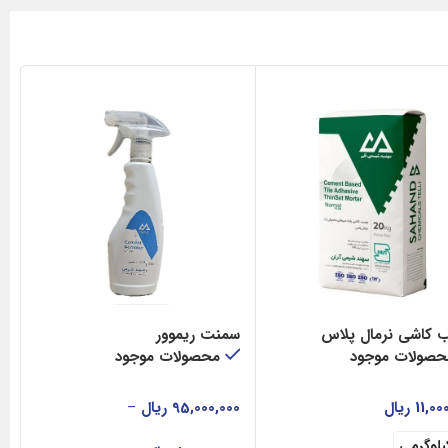
کاشی نرمال پلاس
سمنت ریموور
حصولات موجود
محصولات موجود
11,00
ریال
95,000,000
ریال
–