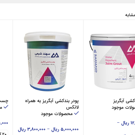
شابه
کشی آبگریز
پودر بندکشی آبگریز به همراه
چسب 
لاتکس
لات موجود
م
محصولات موجود
12
ریال
–
0,000
5,000,000
ریال
–
3,800,000
ریال
۲۰ کیلوگرمی