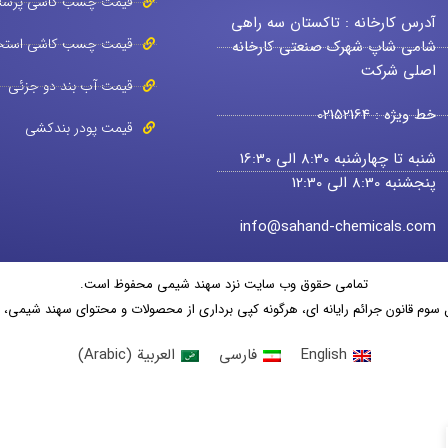
قیمت چسب کاشی پرسل
آدرس کارخانه : تاکستان سه راهی
قیمت چسب کاشی استخ
شامی شاپ شهرک صنعتی کارخانه
اصلی شرکت
قیمت آب بند دو جزئی
خط ویژه : 02152164
قیمت پودر بندکشی
شنبه تا چهارشنبه 8:30 الی 16:30
پنجشنبه 8:30 الی 12:30
info@sahand-chemicals.com
تمامی حقوق وب سایت نزد سهند شیمی محفوظ است.
English
فارسی
العربية
(
Arabic
)